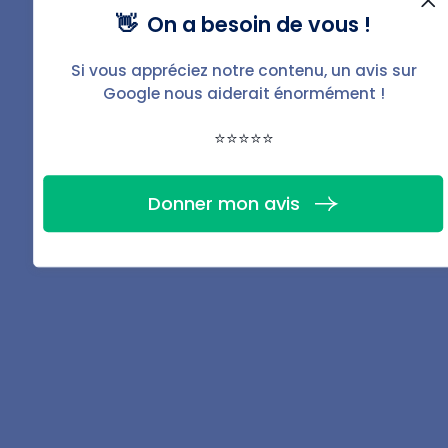
👋 On a besoin de vous !
Téléchargez la fiche
Si vous appréciez notre contenu, un avis sur
Google nous aiderait énormément !
PDF de ce guide
⭐⭐⭐⭐⭐
Télécharger
Donner mon avis
Partager