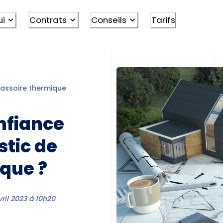
ui
Contrats
Conseils
Tarifs
Passoire thermique
nfiance
stic de
ique ?
vril 2023 à 10h20