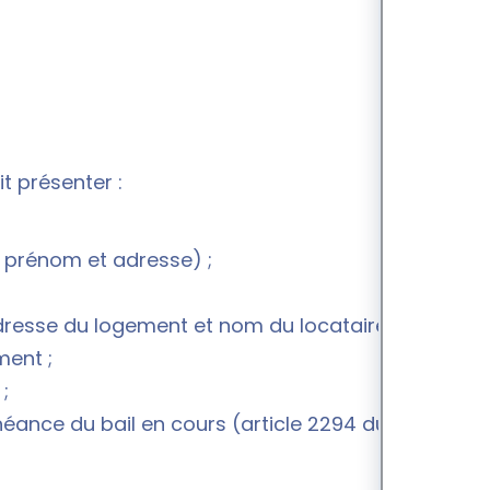
it présenter :
m, prénom et adresse) ;
adresse du logement et nom du locataire) ;
ment ;
;
échéance du bail en cours (article 2294 du Code