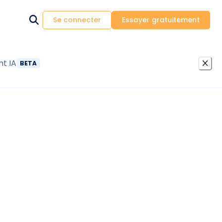
Se connecter
Essayer gratuitement
nt IA
BETA
nt ?