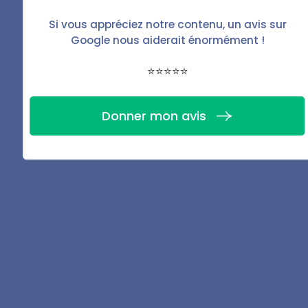
mais l’accompagnement dans un contentieux complet
reste payant (même si les tarifs sont généralement
Si vous appréciez notre contenu, un avis sur
inférieurs à ceux d’un avocat).
Google nous aiderait énormément !
⭐⭐⭐⭐⭐
L'Agence Départementale d'Information sur le
Donner mon avis
logement (ADIL) offre une aide gratuite
L’ADIL ne se substitue pas aux associations de
défense, mais propose des informations
juridiques gratuites aux propriétaires,
notamment en cas d’impayés ou de litige sur les
réparations. En revanche, elle n’intervient pas
dans les procédures contentieuses.