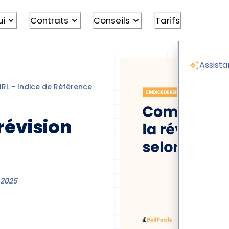
ui
Contrats
Conseils
Tarifs
Assista
IRL - Indice de Référence des Loyers
irl calcul revision loye
révision
 2025