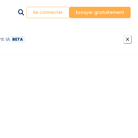
Se connecter
Essayer gratuitement
nt IA
BETA
r