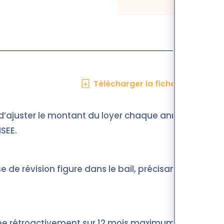
Télécharger la fiche en PDF
e d’ajuster le montant du loyer chaque année
NSEE.
 de révision figure dans le bail, précisant la
quée rétroactivement sur 12 mois maximum, sauf