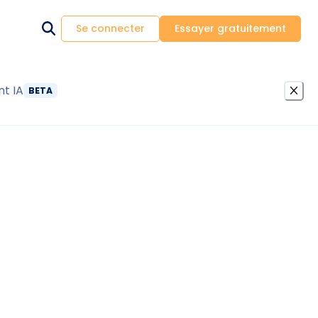
Se connecter
Essayer gratuitement
nt IA
BETA
s