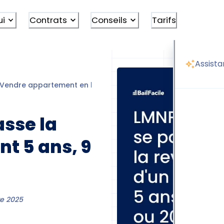
ui
Contrats
Conseils
Tarifs
Assista
Vendre appartement en location
LMNP revente avant 5 an
sse la
nt 5 ans, 9
e 2025