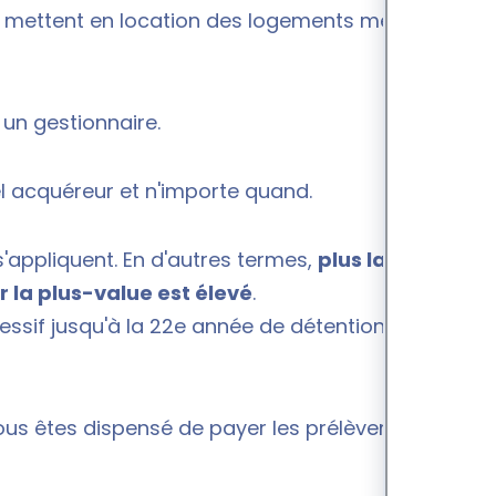
ui mettent en location des logements meublés à
r un gestionnaire.
el acquéreur et n'importe quand.
s'appliquent. En d'autres termes,
plus la durée de
r la plus-value est élevé
.
gressif jusqu'à la 22e année de détention. Après ce
 vous êtes dispensé de payer les prélèvements