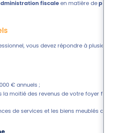
dministration fiscale
en matière de
plus-value,
els
essionnel, vous devez répondre à plusieurs
 000 € annuels ;
 la moitié des revenus de votre foyer fiscal.
ences de services et les biens meublés classiques.
me