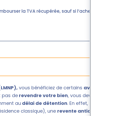
bourser la TVA récupérée, sauf si l’acheteur
(LMNP),
vous bénéficiez de certains
avantages
it pas de
revendre votre bien
, vous devez
amment au
délai de détention
. En effet, selon le
ésidence classique), une
revente anticipée
avant