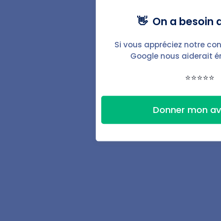
Fonctionnalités
👋 On a besoin d
Baux & documents
Si vous appréciez notre con
État des lieux
Google nous aiderait 
⭐⭐⭐⭐⭐
Automatisations
Signature électronique
Donner mon av
Espace locataire
Suivi des finances
Accompagnement
Ressources