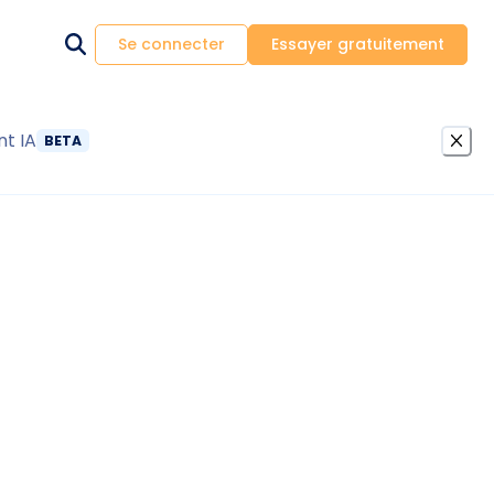
Se connecter
Essayer gratuitement
nt IA
BETA
ropriété