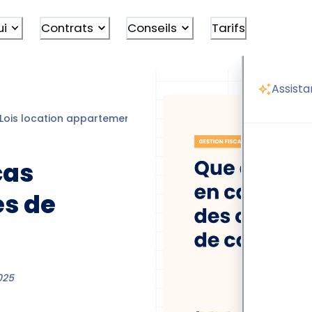
ui
Contrats
Conseils
Tarifs
Assista
Lois location appartement
Loi Alur
Loi alur impayés cop
cas
es de
025