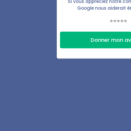
Si vous appréciez notre con
État des lieux
Google nous aiderait 
Automatisations
⭐⭐⭐⭐⭐
Signature électronique
Donner mon av
Espace locataire
Suivi des finances
Accompagnement
Ressources
Guide du bailleur
Actualité du locatif