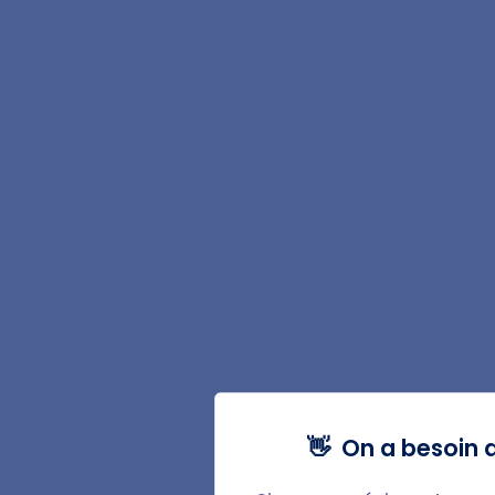
État des lieux de sortie
Caution solidaire
Avenant au bail
Régularisation des charges
Avis d'échéance de loyer
Augmentation du loyer
Lettre pour impayés
Fonctionnalités
👋 On a besoin d
Baux & documents