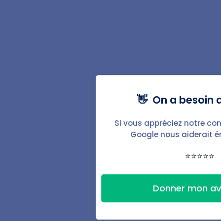
Avis d'échéance de loyer
Augmentation du loyer
Lettre pour impayés
Fonctionnalités
👋 On a besoin d
Baux & documents
Si vous appréciez notre con
Google nous aiderait 
État des lieux
⭐⭐⭐⭐⭐
Automatisations
Donner mon av
Signature électronique
Espace locataire