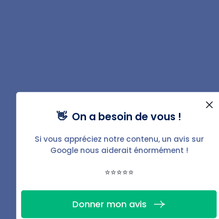
Sources
Legifrance.gouv.fr
-
Article 14 de la loi du 10
juillet 1965
Lafetedesvoisins.fr
-
Historique de la fête
des voisins
👋 On a besoin de vous !
Si vous appréciez notre contenu, un avis sur
Partager
Google nous aiderait énormément !
⭐⭐⭐⭐⭐
Donner mon avis