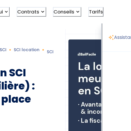
ui
Contrats
Conseils
Tarifs
Assista
SCI
SCI location
SCI location meublée
n SCI
ière) :
 place