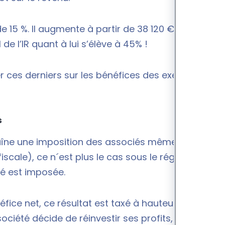
e 15 %. Il augmente à partir de 38 120 € de
e l’IR quant à lui s’élève à 45% !
ter ces derniers sur les bénéfices des exercices
s
raîne une imposition des associés même si les
cale), ce n´est plus le cas sous le régime de l’IS.
été est imposée.
néfice net, ce résultat est taxé à hauteur de 15% au
 société décide de réinvestir ses profits, les