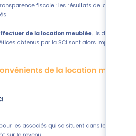
ransparence fiscale : les résultats de la SCI sont
iés.
effectuer de la location meublée
, ils doivent
néfices obtenus par la SCI sont alors imposables
.
convénients de la location meublée
CI
pour les associés qui se situent dans les tranches
ôt sur le revenu.