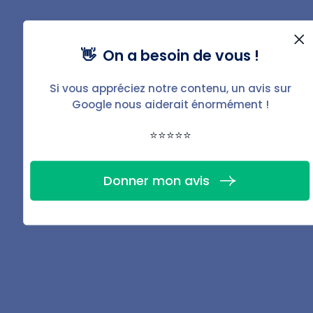
1. Vérifier la validité de l’engagement de caution
👋 On a besoin de vous !
Avant toute mise en demeure, le bailleur doit s’assurer
que :
Si vous appréciez notre contenu, un avis sur
Google nous aiderait énormément !
L’
acte de cautionnement est écrit
, daté et signé
⭐⭐⭐⭐⭐
de la main du garant ;
Il
mentionne le montant maximal
couvert par la
Donner mon avis
caution ;
La
durée de l’engagement
n’a pas expiré,
notamment en cas de caution à durée déterminée
;
Que l’engagement n’a pas été annulé, révoqué ou
affecté par une procédure collective concernant le
garant.