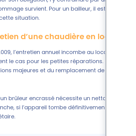
ommage survient. Pour un bailleur, il est essentiel
ette situation.
tretien d’une chaudière en location ?
2009
, l’entretien annuel incombe au locataire pour
nt le cas pour les petites réparations. De son
ations majeures et du remplacement de la
u’un brûleur encrassé nécessite un nettoyage, ces
anche, si l’appareil tombe définitivement en panne
taire.