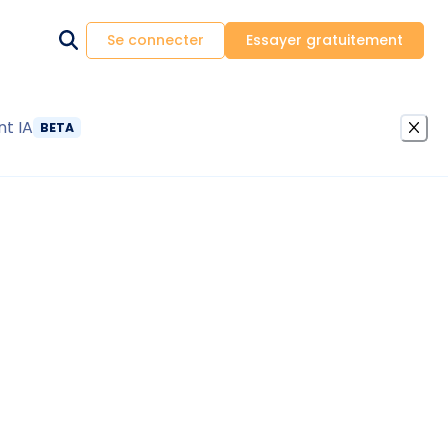
Se connecter
Essayer gratuitement
nt IA
BETA
fuse entretien chaudière