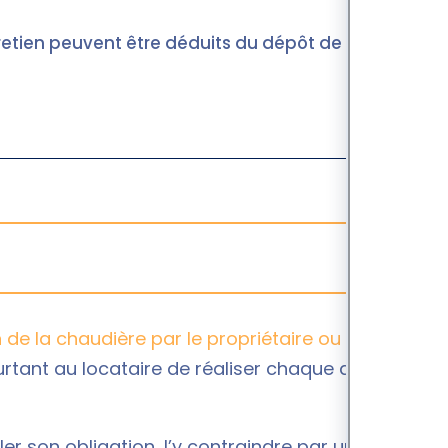
entretien peuvent être déduits du dépôt de
n de la chaudière par le propriétaire ou locataire
urtant au locataire de réaliser chaque année un
er son obligation, l’y contraindre par une mise en