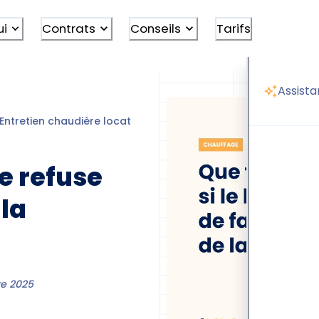
ui
Contrats
Conseils
Tarifs
Assista
Entretien chaudière locataire ou propriétaire
Locataire re
re refuse
 la
e 2025