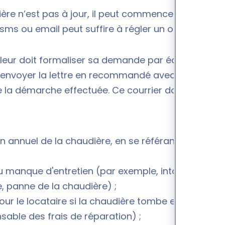
dière n’est pas à jour, il peut commencer par
sms ou email peut suffire à régler un oubli.
illeur doit formaliser sa demande par écrit en
 d’envoyer la lettre en recommandé avec accusé de
 la démarche effectuée. Ce courrier doit
ien annuel de la chaudière, en se référant au bail o
au manque d'entretien (par exemple, intoxication
, panne de la chaudière) ;
our le locataire si la chaudière tombe en panne
nsable des frais de réparation) ;