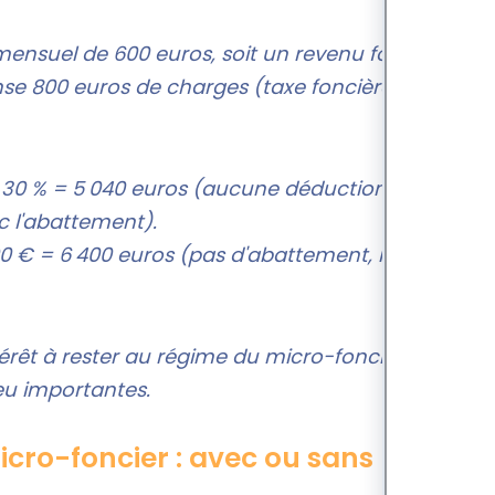
mensuel de 600 euros, soit un revenu foncier hors
nse 800 euros de charges (taxe foncière et
 - 30 % = 5 040 euros (aucune déduction de
 l'abattement).
800 € = 6 400 euros (pas d'abattement, mais la
térêt à rester au régime du micro-foncier. C'est
eu importantes.
cro-foncier : avec ou sans