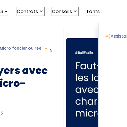
ui
Contrats
Conseils
Tarifs
Assista
Micro foncier ou reel
Micro-foncier loyer avec ou sans ch
oyers avec
icro-
25