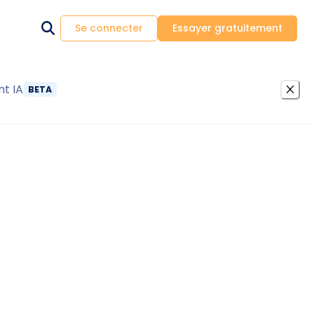
Se connecter
Essayer gratuitement
nt IA
BETA
arges