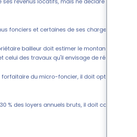
are ses revenus locatifs, mais ne déclare pas ses
enus fonciers et certaines de ses charges.
riétaire bailleur doit estimer le montant de ses
t celui des travaux qu'il envisage de réaliser.
forfaitaire du micro-foncier
, il doit opter pour le
0 % des loyers annuels bruts, il doit conserver