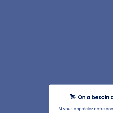
Quittance de loyer
État des lieux d'entrée
État des lieux de sortie
Caution solidaire
Avenant au bail
Régularisation des charges
Avis d'échéance de loyer
👋 On a besoin d
Augmentation du loyer
Lettre pour impayés
Si vous appréciez notre con