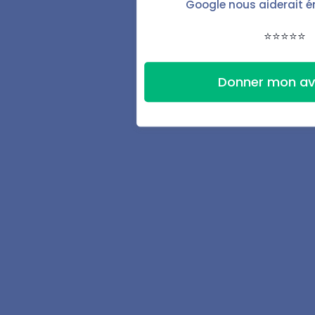
Google nous aiderait 
Fonctionnalités
⭐⭐⭐⭐⭐
Baux & documents
Donner mon av
État des lieux
Automatisations
Signature électronique
Espace locataire
Suivi des finances
Accompagnement
Ressources