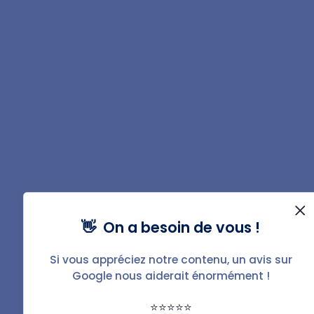
Gérer mon bien
Téléchargez la fiche
PDF de ce guide
👋 On a besoin de vous !
Télécharger
Si vous appréciez notre contenu, un avis sur
Google nous aiderait énormément !
⭐⭐⭐⭐⭐