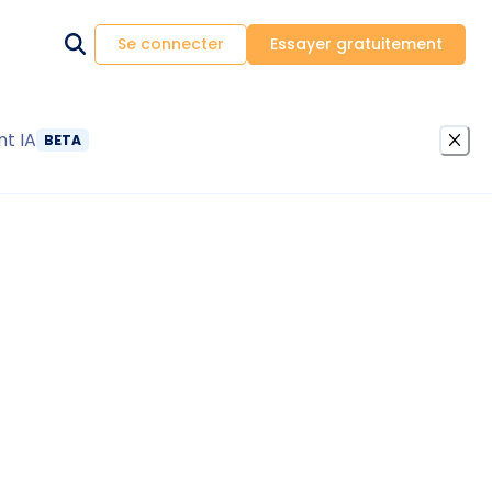
Se connecter
Essayer gratuitement
nt IA
BETA
t locataire