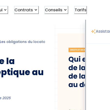
ui
Contrats
Conseils
Tarifs
Assista
Les obligations du locataire
Vidange fosse septique dépar
e la
eptique au
e 2025