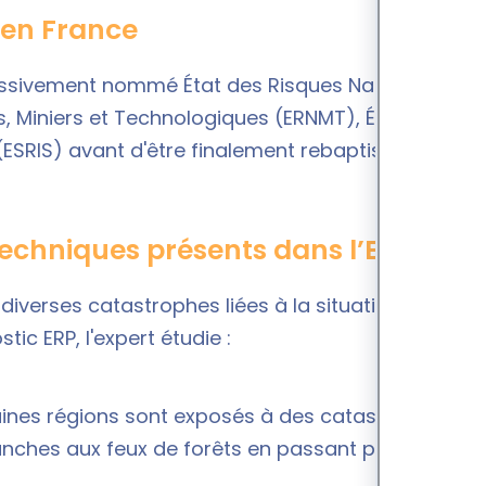
P en France
ssivement nommé État des Risques Naturels et
s, Miniers et Technologiques (ERNMT), État des
 (ESRIS) avant d'être finalement rebaptisé ERP en
 techniques présents dans l’ERP ?
diverses catastrophes liées à la situation
ic ERP, l'expert étudie :
aines régions sont exposés à des catastrophes
anches aux feux de forêts en passant par les