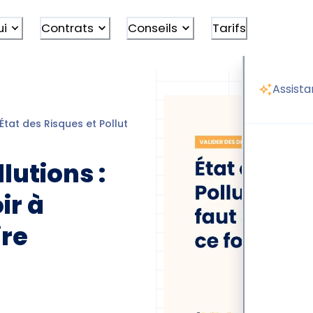
ui
Contrats
Conseils
Tarifs
Assista
État des Risques et Pollutions (diagnostic ERP)
lutions :
ir à
ire