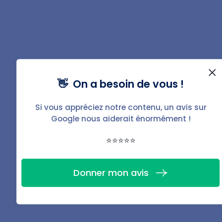
Il est également important de noter toutes les
informations pertinentes concernant l'état des fenêtres
dans l'état des lieux, y compris les éventuelles
réparations nécessaires ou les problèmes existants. De
cette manière, les responsabilités peuvent être
👋 On a besoin de vous !
clairement définies et les éventuels litiges peuvent être
évités.
Si vous appréciez notre contenu, un avis sur
Google nous aiderait énormément !
⭐⭐⭐⭐⭐
Donner mon avis
Vous souhaitez gérer
votre bien ?