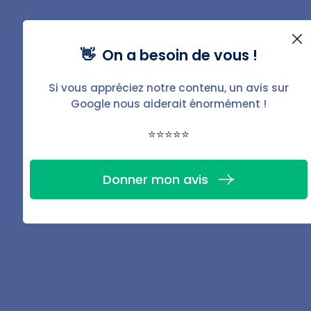
prendre en compte les taux d'usure. Ces taux
permettent de mesurer l'usure normale des différents
éléments du logement en fonction de leur durée de vie
👋 On a besoin de vous !
estimée et des conditions d'utilisation.
Si vous appréciez notre contenu, un avis sur
Google nous aiderait énormément !
Des grilles et barèmes existent pour faciliter cette
évaluation. Ils prennent en compte la nature des
⭐⭐⭐⭐⭐
matériaux, leur durabilité et leur résistance à l'usure. Le
calcul de la vétusté
repose sur l'application de
Donner mon avis
coefficients, qui tiennent compte de l'âge du bien et de
son état d'usage. Plus un élément est ancien et usé, plus
son coefficient de vétusté sera élevé. Pour obtenir un
résultat précis, il convient de comparer l'état réel du
logement avec les grilles de référence et de prendre en
compte les spécificités de chaque élément.