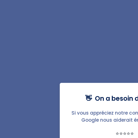
généralement pas à donner congé au locataire pour
mettre fin à la location.
Toutefois, si le bail est renouvelable, sa résiliation suit
généralement la procédure à suivre pour la location
d'une résidence principale.
FAQ
Comment mettre fin au bail d'un
locataire ?
👋 On a besoin d
Il convient d'adresser une lettre recommandée au
locataire en respectant les conditions et les délais de
Si vous appréciez notre con
préavis requis en fonction du type de location.
Google nous aiderait 
Comment donner congé à son
⭐⭐⭐⭐⭐