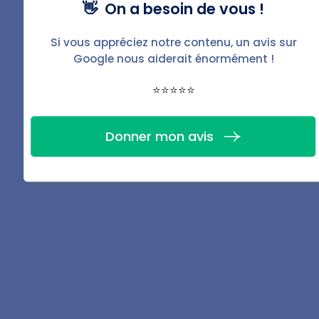
foyer, les personnes rattachées auront davantage
👋 On a besoin de vous !
de chance d'obtenir les aides.
Si vous appréciez notre contenu, un avis sur
Google nous aiderait énormément !
⭐⭐⭐⭐⭐
Donner mon avis
Vous souhaitez gérer
votre bien ?
Avec BailFacile, c'est simple,
efficace et sans stress.
Gérer mon bien