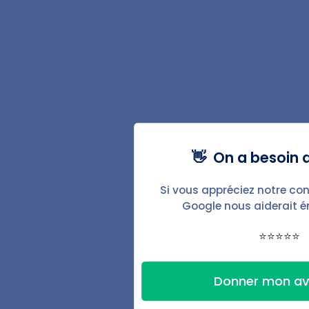
Régularisation des charges
Avis d'échéance de loyer
Augmentation du loyer
Lettre pour impayés
Fonctionnalités
👋 On a besoin d
Baux & documents
Si vous appréciez notre con
Google nous aiderait 
État des lieux
⭐⭐⭐⭐⭐
Automatisations
Donner mon av
Signature électronique