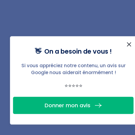
votre bien ?
Avec BailFacile, c'est simple,
efficace et sans stress.
👋 On a besoin de vous !
Gérer mon bien
Si vous appréciez notre contenu, un avis sur
Google nous aiderait énormément !
⭐⭐⭐⭐⭐
Téléchargez la fiche
Donner mon avis
PDF de ce guide