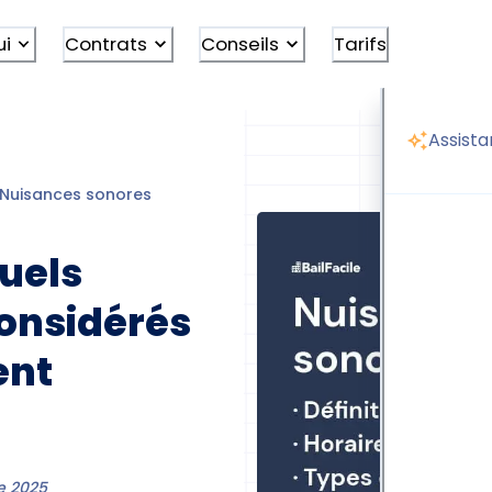
ui
Contrats
Conseils
Tarifs
Assista
Nuisances sonores
uels
considérés
ent
e 2025