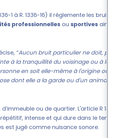
36-1 à R. 1336-16) il réglemente les bruits de
ités professionnelles
ou
sportives
ainsi que les
cise, “
Aucun bruit particulier ne doit, par sa
inte à la tranquillité du voisinage ou à la santé de
ersonne en soit elle-même à l'origine ou que ce
hose dont elle a la garde ou d'un animal placé
e, d’immeuble ou de quartier.
L'article R 1334-31 du
répétitif, intense et qui dure dans le temps
tres est jugé comme nuisance sonore.