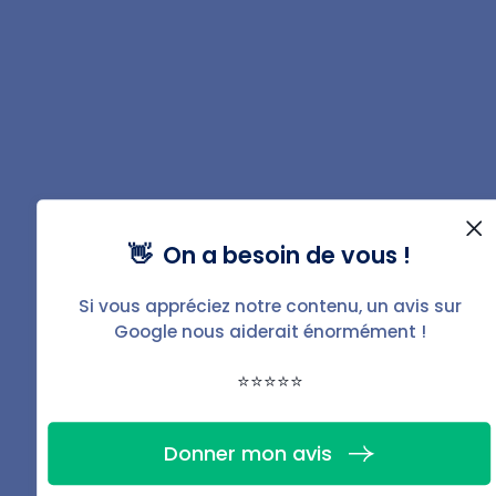
Vous souhaitez gérer
votre bien ?
Avec BailFacile, c'est simple,
efficace et sans stress.
👋 On a besoin de vous !
Si vous appréciez notre contenu, un avis sur
Gérer mon bien
Google nous aiderait énormément !
⭐⭐⭐⭐⭐
Donner mon avis