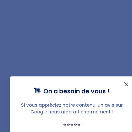
d'ordures ;
La commune ne propose pas un service de collecte
d'ordures ménagères ;
Le bien est loué à l'administration publique ou à la
collectivité ;
En raison d'activités industrielles, le bien dépend
d'autres taxes pour le traitement des déchets.
Qui doit payer la taxe d'ordures
ménagères, le locataire ou le
propriétaire ?
👋 On a besoin de vous !
Le propriétaire doit payer la taxe d'ordures ménagères
puisque son montant apparait sur son avis de taxe
Si vous appréciez notre contenu, un avis sur
Google nous aiderait énormément !
foncière. Toutefois, il peut récupérer le montant
déboursé à titre de
TEOM auprès du locataire
.
⭐⭐⭐⭐⭐