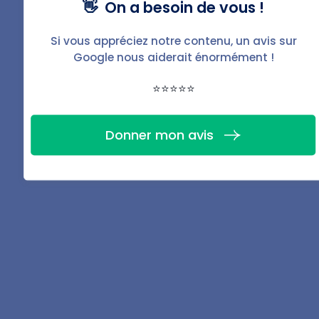
👋 On a besoin de vous !
Si vous appréciez notre contenu, un avis sur
Google nous aiderait énormément !
⭐⭐⭐⭐⭐
Vous souhaitez gérer
votre bien ?
Donner mon avis
Avec BailFacile, c'est simple,
efficace et sans stress.
Gérer mon bien