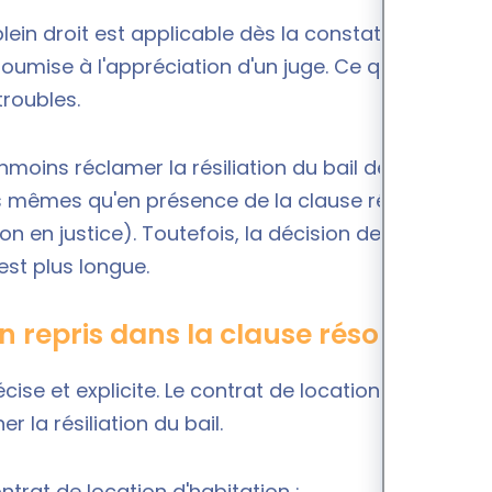
lein droit
est applicable dès la constatation du
umise à l'appréciation d'un juge. Ce qui accélère
troubles.
nmoins réclamer la résiliation du bail de location.
s mêmes qu'en présence de la clause résolutoire
n justice). Toutefois, la décision de résiliation
st plus longue.
on repris dans la clause résolutoire ?
cise et explicite. Le contrat de location doit
 la résiliation du bail.
ntrat de location d'habitation :