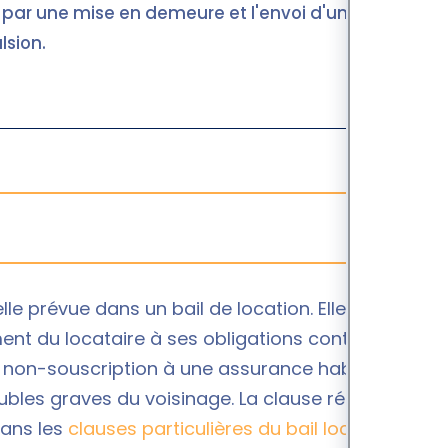
e par une mise en demeure et l'envoi d'un
lsion.
lle prévue dans un bail de location. Elle permet au
ent du locataire à ses obligations contractuelles.
a non-souscription à une assurance habitation, le
les graves du voisinage. La clause résolutoire
dans les
clauses particulières du bail locatif
est