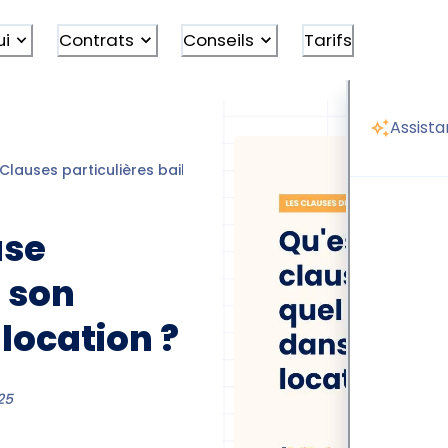
ui
Contrats
Conseils
Tarifs
Assista
Clauses particulières bail locatif
Clause résolutoire bail
use
t son
 location ?
25