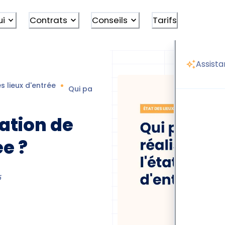
ui
Contrats
Conseils
Tarifs
Assista
s lieux d'entrée
Qui paie état des lieux entrée
sation de
ée ?
5