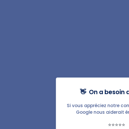
Adresse e-mail
Je m'abonne
Ce site est protégé par reCAPTCHA et la
Politique de
confidentialité
ainsi que les
Conditions d’utilisation
de
Google s’appliquent.
👋 On a besoin d
Nos contenus les plus consultés
Si vous appréciez notre con
Google nous aiderait 
⭐⭐⭐⭐⭐