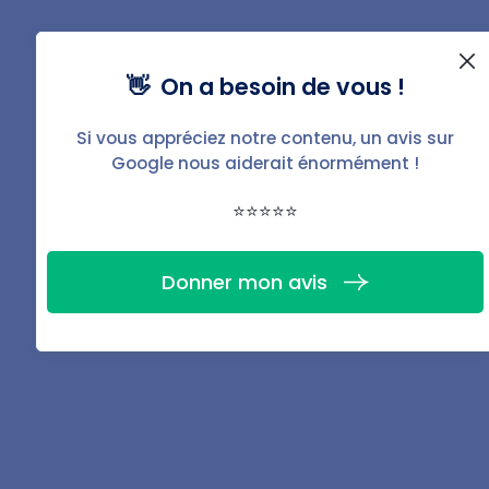
Conformément à l'article 8, alinéa 1 du décret n° 67-
👋 On a besoin de vous !
223 du 17 mars 1967, et parce qu'aucune assemblée
générale de copropriété n'a été convoquée à ce jour,
Si vous appréciez notre contenu, un avis sur
Google nous aiderait énormément !
⭐⭐⭐⭐⭐
Nous, ci-après signataires de la présente mise en
demeure, copropriétaires de l'immeuble situé à
[adresse]
, représentant
[nombre total des tantièmes de
Donner mon avis
tous les copropriétaires signataires]
, sollicitons
expressément la convocation d'une assemblée
générale.
Vous voudrez bien inscrire à l'ordre du jour de cette
assemblée les questions suivantes :
[liste de toutes les
résolutions devant être soumises au vote des
copropriétaires]
.