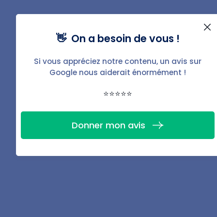
continue au profit du conjoint survivant.
👋 On a besoin de vous !
Précision sur la cotitularité
Si vous appréciez notre contenu, un avis sur
Google nous aiderait énormément !
Le principe de cotitularité est seulement
applicable à la résidence principale des époux ou
⭐⭐⭐⭐⭐
partenaires. La résidence secondaire est donc
exclue.
Donner mon avis
Les descendants vivaient dans le
logement
En plus des époux et descendants,
l’article 14 de la loi
de 1989
étend également ce transfert de bail aux