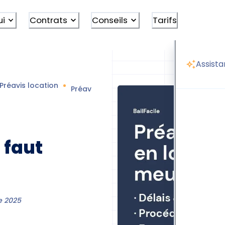
ui
Contrats
Conseils
Tarifs
Assista
Préavis location
Préavis location meublée
 faut
e 2025