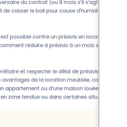
versaire du contrat (ou 9 mois s’il s’agit d’un
bail
it de
casser le bail pour cause d'humidité
dans le
est possible contre un préavis en location non
z comment
réduire à préavis à un mois sans
étaire et respecter le délai de préavis, qui est
es avantages de la location meublée, car ce délai
n appartement ou d’une maison louée vide. Il
en zone tendue ou dans certaines situations.