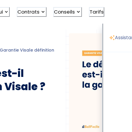
ui
Contrats
Conseils
Tarifs
Assista
Garantie Visale définition
Dépôt de garantie visale
st-il
 Visale ?