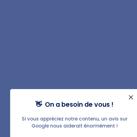
Vous souhaitez gérer
votre bien ?
Avec BailFacile, c'est simple,
👋 On a besoin de vous !
efficace et sans stress.
Si vous appréciez notre contenu, un avis sur
Google nous aiderait énormément !
Gérer mon bien