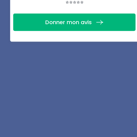
⭐⭐⭐⭐⭐
Donner mon avis
Téléchargez la fiche
PDF de ce guide
Télécharger
Partager