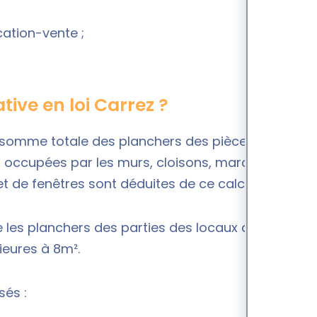
cation-vente ;
ive en loi Carrez ?
la somme totale des planchers des pièces
s occupées par les murs, cloisons, marches et
t de fenêtres sont déduites de ce calcul.
e les planchers des parties des locaux d'une
rieures à 8m².
sés :