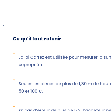
Ce qu'il faut retenir
•
La loi Carrez est utilisée pour mesurer la s
copropriété.
•
Seules les pièces de plus de 1,80 m de haut
50 et 100 €.
•
En cas d’erreur de plus de 5 %, l’acheteur 