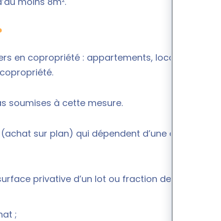
d’au moins 8m².
?
liers en copropriété : appartements, locaux
copropriété.
pas soumises à cette mesure.
 (achat sur plan) qui dépendent d’une autre
rface privative d’un lot ou fraction de lot pour :
at ;