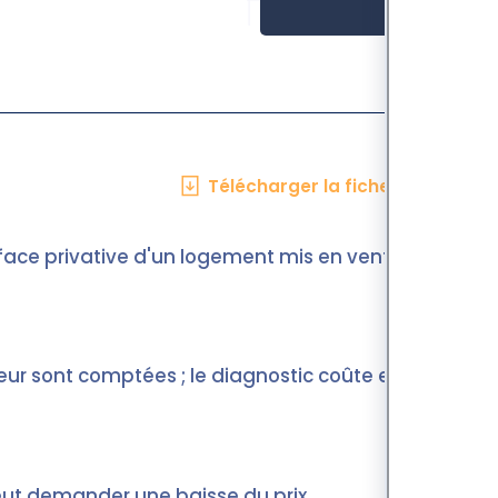
Télécharger la fiche en PDF
urface privative d'un logement mis en vente en
eur sont comptées ; le diagnostic coûte entre
peut demander une baisse du prix.