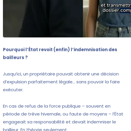
Pourquoi l’État revoit (enfin) l’indemnisation des
bailleurs ?
Jusqu’ici, un propriétaire pouvait obtenir une décision
d’expulsion parfaitement légale… sans pouvoir la faire
exécuter.
En cas de refus de la force publique – souvent en
période de trêve hivernale, ou faute de moyens – l’État
engageait sa responsabilité et devait indemniser le
bailleur. En théorie seulement.