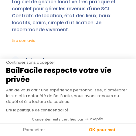
Logiciel de gestion locative très pratique et
complet pour gérer les revenus d'une SCI.
Contrats de location, état des lieux, baux
locatifs, clairs, simple d'utilisation. Je
recommande vivement.
Lire son avis
CF
Christophe F.
Continuer sans accepter
BailFacile respecte votre vie
Vérifié
privée
Excellent
Afin de vous offrir une expérience personnalisée, d'améliorer
le site et la notoriété de BailFacile, nous avons recours au
J'étais chez un grand nom de la gestion
dépôt et à la lecture de cookies.
locative pour mes appartements. Je les ai
Lire la politique de confidentialité
transféré chez BailFacile, ce qui fait une
Consentements certifiés par
différence d'environ 120€/mois. L'équipe est à
l'écoute de ses clients. Il n'y a aucun
Paramétrer
OK pour moi
engagement, on les quitte quand on veut.