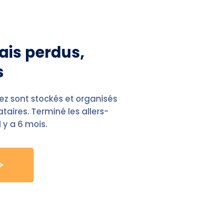
is perdus,
s
z sont stockés et organisés
taires. Terminé les allers-
l y a 6 mois.