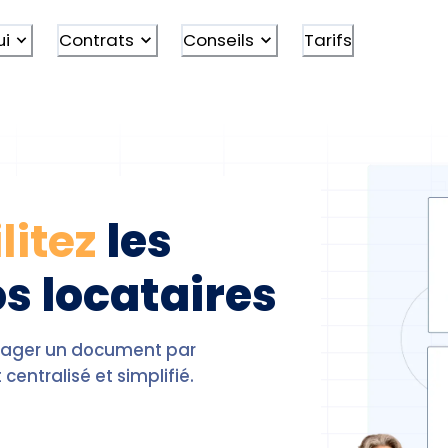
ui
Contrats
Conseils
Tarifs
litez
les
s locataires
artager un document par
entralisé et simplifié.