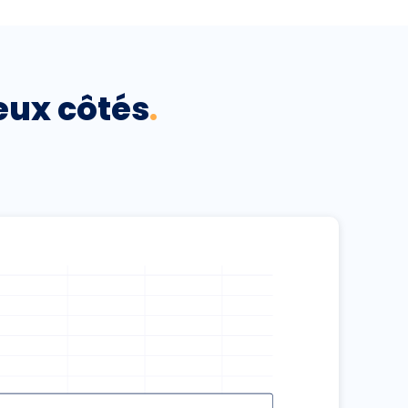
eux côtés
.