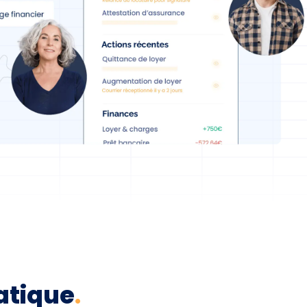
atique
.