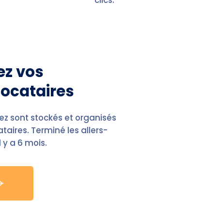
clics.
tez vos
locataires
z sont stockés et organisés
taires. Terminé les allers-
l y a 6 mois.