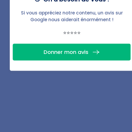
Si vous appréciez notre contenu, un avis sur
C’est quoi un T2 ? Contient-il 2
Google nous aiderait énormément !
chambres ?
⭐⭐⭐⭐⭐
Un T2 est un appartement constitué de deux pièces : un
salon et une chambre. Une salle d’eau ainsi qu’une
cuisine (ouverte ou fermée) sont également intégrées,
Donner mon avis
mais non comptabilisées comme des pièces à vivre.
C’est quoi un logement T3 ? Quel est le
nombre de pièces dans le logement ?
Un logement T3 contient par définition trois pièces : un
séjour et deux chambres. Une salle d’eau ainsi qu’une
cuisine sont également présentes, mais comme
précédemment cité elles n’entrent jamais dans le
calcul.