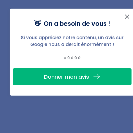
revenus.
Pour un propriétaire, investir dans un T3 est donc
👋 On a besoin de vous !
sécurisant, d’autant plus que la durée de location est
généralement elle aussi allongée. Et qui dit occupation
Si vous appréciez notre contenu, un avis sur
plus table dit également :
Google nous aiderait énormément !
⭐⭐⭐⭐⭐
Des frais de remise en état moins fréquents ;
Un risque de vacance locative réduit ;
Donner mon avis
Une gestion locative plus simple ;
Un risque d’impayé limité.
Des prix plus compétitifs à l’achat
Si le studio semble de premier abord bien plus abordable
qu’un T2 ou T3, retenez tout de même qu’il reste aussi