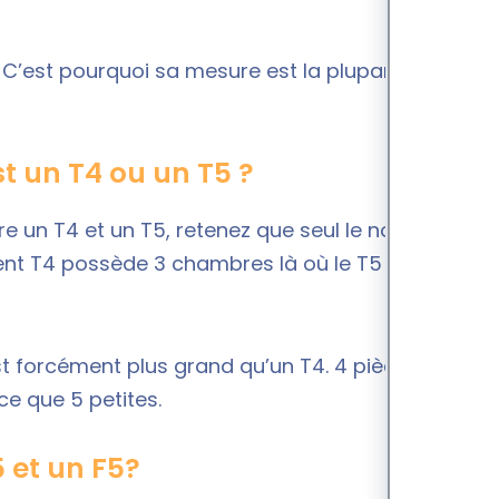
. C’est pourquoi sa mesure est la plupart du
t un T4 ou un T5 ?
tre un T4 et un T5, retenez que seul le nombre de
nt T4
possède 3 chambres là où le T5 en dispose
st forcément plus grand qu’un T4. 4 pièces
e que 5 petites.
5 et un F5?