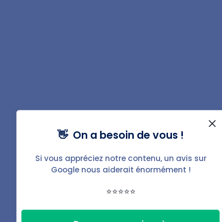
Vous souhaitez gérer
votre bien ?
Avec BailFacile, c'est simple,
efficace et sans stress.
👋 On a besoin de vous !
Gérer mon bien
Si vous appréciez notre contenu, un avis sur
Google nous aiderait énormément !
⭐⭐⭐⭐⭐