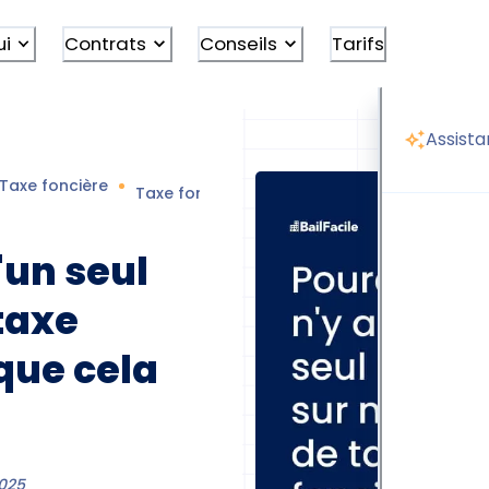
ui
Contrats
Conseils
Tarifs
Assista
Taxe foncière
Taxe foncière un seul nom
'un seul
taxe
 que cela
025