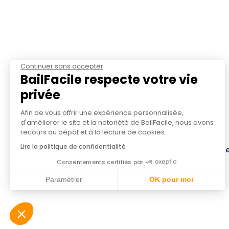
Continuer sans accepter
BailFacile respecte votre vie
privée
Afin de vous offrir une expérience personnalisée,
d'améliorer le site et la notoriété de BailFacile, nous avons
recours au dépôt et à la lecture de cookies.
Lire la politique de confidentialité
Mentions légales
Conditions générales
Politique d
Consentements certifiés par
Paramétrer
OK pour moi
Axeptio consent
Plateforme de Gestion du Consentement : Personnalisez v
Notre plateforme vous permet d'adapter et de gérer vos p