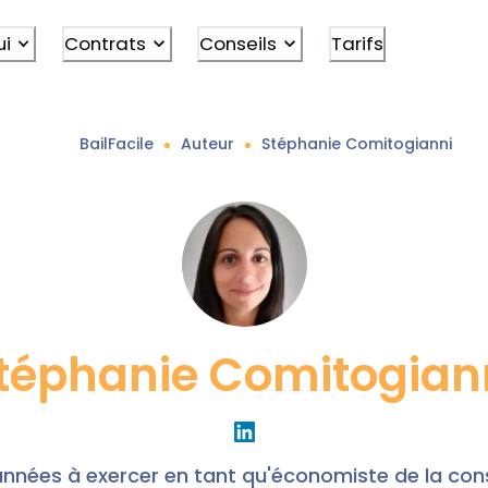
ui
Contrats
Conseils
Tarifs
BailFacile
Auteur
Stéphanie
Comitogianni
téphanie
Comitogian
années à exercer en tant qu'économiste de la cons