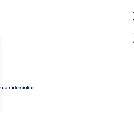
e confidentialité
os Options
aramètres de confidentialité, en garantissant la conformité