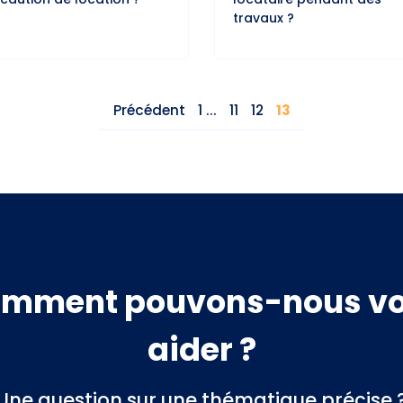
travaux ?
1 ...
11
12
13
mment pouvons-nous v
aider ?
Une question sur une thématique précise 