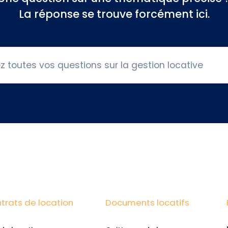
La réponse se trouve forcément ici.
trats de location
Documents locatifs