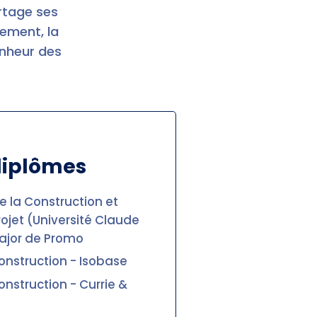
rtage ses
sement, la
onheur des
diplômes
 la Construction et
jet (Université Claude
Major de Promo
onstruction - Isobase
nstruction - Currie &