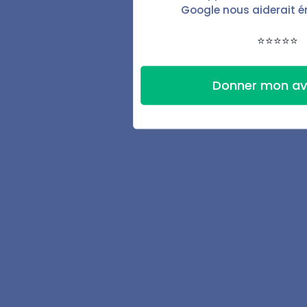
Google nous aiderait 
Fonctionnalités
⭐⭐⭐⭐⭐
Baux & documents
Donner mon av
État des lieux
Automatisations
Signature électronique
Espace locataire
Suivi des finances
Accompagnement
Ressources