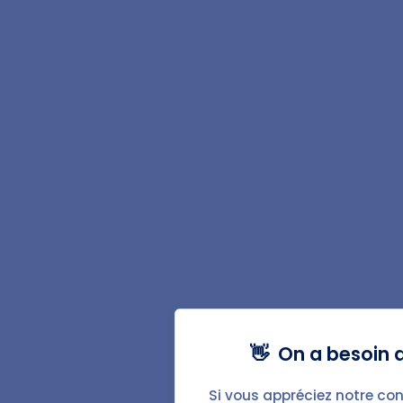
Documents locatifs
Quittance de loyer
État des lieux d'entrée
État des lieux de sortie
Caution solidaire
Avenant au bail
Régularisation des charges
Avis d'échéance de loyer
👋 On a besoin d
Augmentation du loyer
Lettre pour impayés
Si vous appréciez notre con