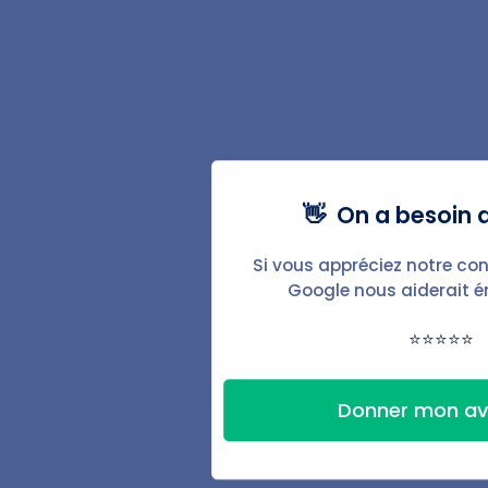
Avenant au bail
Régularisation des charges
Avis d'échéance de loyer
Augmentation du loyer
👋 On a besoin d
Lettre pour impayés
Si vous appréciez notre con
Google nous aiderait 
Fonctionnalités
⭐⭐⭐⭐⭐
Baux & documents
Donner mon av
État des lieux
Automatisations